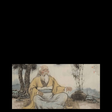
autres. Non, ce serait exagéré.
Il faut pouvoir être seul pour se retrouver et
accumuler des énergies : lire, écouter de la musique,
méditer, prier. Mais ensuite, quand on s’est rechargé
et qu’on se sent riche et fort de tout ce qu’on a reçu
dans la solitude et le silence, il est utile de rencontrer
les autres pour leur faire partager ce que l’on a reçu.
Voilà l’équilibre : satisfaire en soi une nature qui a
besoin d’isolement, mais satisfaire aussi une autre
nature qui ne peut se développer qu’en faisant des
échanges avec les humains.