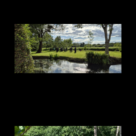
avoir fait bénéficier. Merci également à tous les participants pour
ces moments conviviaux dans la beauté et la paix des lieux. »
Véronique
« Et encore, merci pour toute cette énergie que tu mobilises pour
nous. Ce Résidentiel était encore exceptionnel, autant parce ce que
nous avons vécu avec les moines que de ce que tu nous as
transmis. Tes rires à la fin des mantras en font partie. Ce mélange
de joie et d’invitation à retourner en soi. Il n’y a que toi qui peut le
faire. »
Béatrice