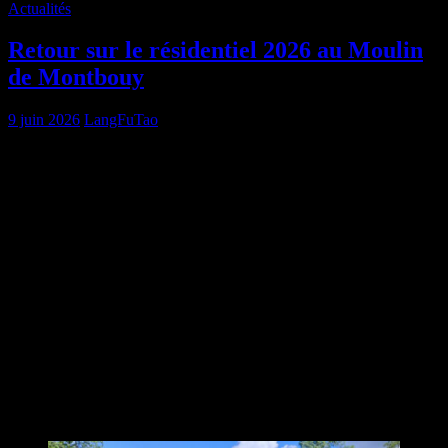
Actualités
Retour sur le résidentiel 2026 au Moulin
de Montbouy
9 juin 2026
LangFuTao
Retours sur le résidentiel 2026
au Moulin de Montbouy
Retours sur le résidentiel 2026 au Moulin de Montbouy, organisé et
animé comme chaque année par notre Professeur Lionel Séité. Une
nouvelle fois, les participants ont largement apprécié cette
parenthèse hors du temps, dans un cadre porteur, et avec un contenu
varié et fort enrichissant comme le montre les témoignages suivants :
« Ça a été pour moi, novice, une belle découverte, tant dans les
activités qu’humainement avec chacun des participants… Encore
merci à toi et à ta petite équipe pour avoir permis ce séjour zen
🙏
☺
»
Nadine