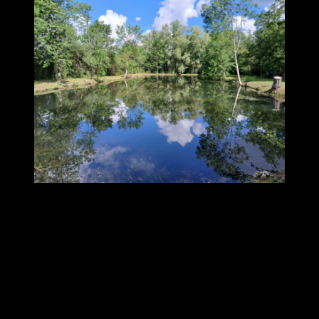
« Quatre jours de résidentiel nous ont permis une déconnexion
complète avec notre quotidien. Chaque enseignement a été une
découverte : que cela soit en Shaolin qi gong ou la forme 40 yang
du tai-chi. La bienveillance, les connaissances différentes de chacun
et l’apport fait pendant les conférences ont parfaitement contribué
à notre enrichissement. La découverte des moines tibétains a été une
très belle surprise. Reconnaissance à Alain pour le bain sonore avec
les gongs que nous avons beaucoup apprécié.
Merci à notre professeur pour toutes ces nouvelles propositions et
pour son enseignement. Merci à tous les membres du bureau pour