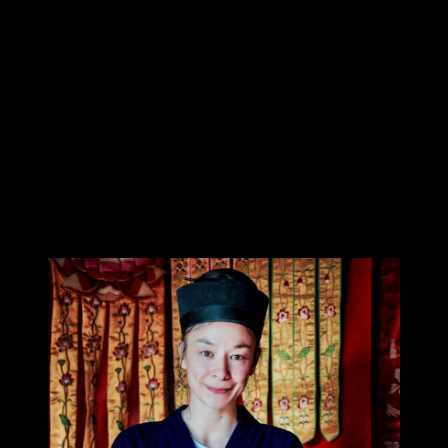
de condensation du souffle, d’enracinement et de recentrage, c’est
d’abord une fonction d’unification. Il désigne ce à partir de quoi le
corps, le souffle et l’esprit peuvent se rassembler, se réguler et agir
de manière cohérente. Le centre est ce qui donne de la stabilité sans
rigidité, de la disponibilité sans dispersion, et une continuité
intérieure dans l’immobilité comme dans le mouvement.
Le centre est une qualité de présence et donne un point d’appui à
partir duquel le geste peut se déployer avec justesse, le souffle
circuler harmonieusement, et la relation s’ouvrir sans perte de soi.
Dans cette perspective, être centré permet de disposer d’une base
suffisamment stable pour pouvoir s’ouvrir, écouter, agir et répondre
sans se dissocier ou se disperser.