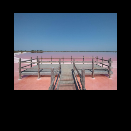
TOUT EST VOYAGE…
Le roulement des vagues au bord de l’océan, le calme et
l’immobilité d’un lac de montagne,le bruissement des feuilles et la
fraîcheur de la forêt,
ou encore la découverte d’une autre contrée,
Cher(e)s adhérent(e)s,