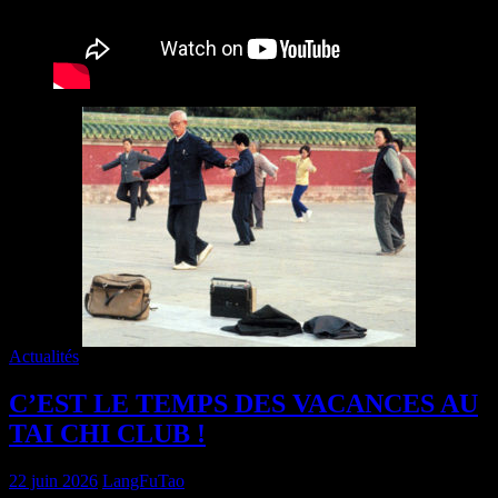
Actualités
C’EST LE TEMPS DES VACANCES AU
TAI CHI CLUB !
22 juin 2026
LangFuTao