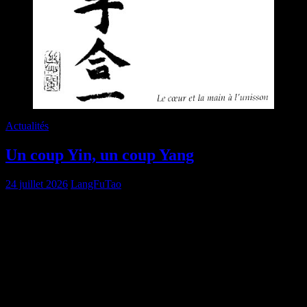
Actualités
Un coup Yin, un coup Yang
24 juillet 2026
LangFuTao
Un coup Yin, un coup Yang, ainsi est la rythmique
du Grand Tout (Tao)
Les humains doivent apprendre à vivre ensemble
fraternellement, car c’est dans la vie collective,
fraternelle, que nous sont données les meilleures
conditions pour évoluer.
Mais cela ne veut évidemment pas dire qu’il faut être
continuellement ensemble sans jamais se séparer des