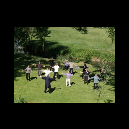
l’organisation. Merci à l’ensemble du groupe pour le partage
amical et chaleureux pendant cette parenthèse au Moulin du
Mousseau.
»
Brigitte et Michel
« Merci Lionel pour ce programme plein de nouveautés pour nous,
le Tai chi chuan 40 et le qi gong de Shaolin sont de belles
découvertes et ont fait bouger mes repères. Quant aux moines
Tibétains ce fut un très beau cadeau. »