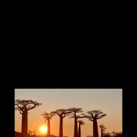
Où que vous soyez au cœur de l’été, nous vous souhaitons de belles
vacances ressourçantes !
Que cette période de repos vous donne l’opportunité de nourrir vos
pratiques de Tai Chi, de Chi Gong, et de méditation qui, elles aussi,
sont bénéfiques à votre santé et votre bien-être…
Nous espérons vous retrouver nombreux à la rentrée !
Le TAI CHI CLUB sera présent lors des forums des municipalités
de Leudeville et de Saint-Vrain, le
samedi 5 septembre
.
Lionel, le professeur,
Les membres du Bureau