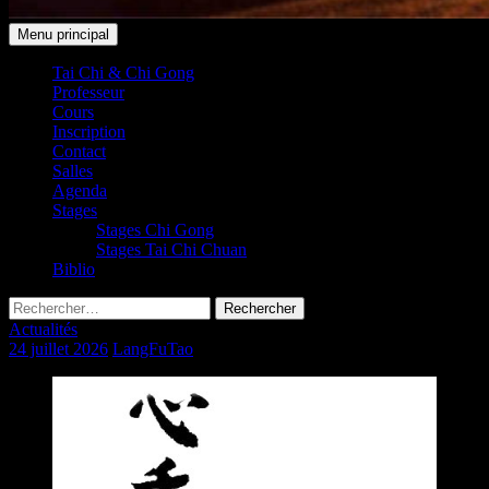
Recherche
Aller
Menu principal
au
Taichi Club 91 Leudeville /
contenu
Tai Chi & Chi Gong
Professeur
Saint-Vrain
Cours
Inscription
Contact
Salles
Agenda
Stages
Stages Chi Gong
Stages Tai Chi Chuan
Biblio
Rechercher :
Actualités
24 juillet 2026
LangFuTao