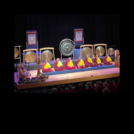
Didier
« Nous avons vécu des moments d’exception lors de cette
parenthèse enchantée du Résidentiel 2026 ; Avec cette impression,
en ce qui me concerne, de n’être plus tout à fait la même en rentrant
mais enrichie de tous ces instants inoubliables, vibrants d’une belle
énergie et vécus à l’unisson. Des moments hauts en couleurs !
Gratitude à notre professeur qui nous a permis de vivre ces
moments uniques, aux contenus variés et préparés avec soin. Merci