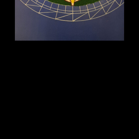
« Cette parenthèse au sein d’une campagne préservée a été une
stimulation physique, mentale et spirituelle. Il y a un avant et un
après. Pour moi, c’était une première, évidemment très heureuse
d’avoir pu participer à ce résidentiel haut en couleurs et en
émotions avec cette journée exceptionnelle à Briare et tous les
autres jours faits de partages de pratiques, d’enseignement, et de
moments très conviviaux. Je me sens chanceuse d’avoir pu
bénéficier de cet événement. Merci à tous pour votre écoute et votre
bienveillance. Merci à notre professeur qui transmet son
enseignement avec cœur et générosité. Bon retour dans votre
quotidien. »
Christelle
« C’est vraiment un bond en avant, technique, philosophique,
culturel, et une super ambiance, mémorable. Une pause-ressource
que l’on s’offre en fait. Lionel vous invite à y participer pour son