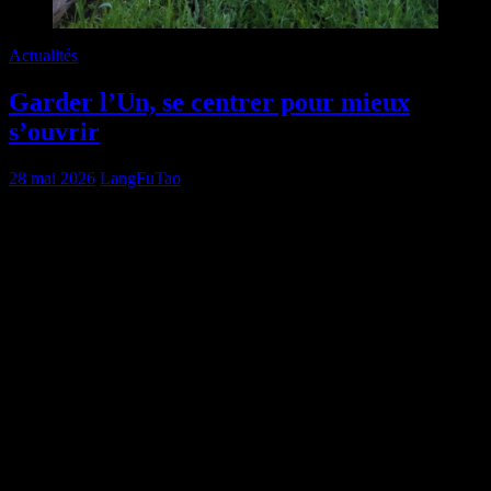
Actualités
Garder l’Un, se centrer pour mieux
s’ouvrir
28 mai 2026
LangFuTao
Dans le taoïsme, « Garder l’Un » 守一 (Shou Yi) désigne une
notion fondamentale de recentrage sur l’unité fondamentale. L’Un
renvoie à ce qui précède la dispersion des phénomènes : la source, le
principe primordial, ce par quoi le vivant se déploie dans les êtres et
leur donne puissance et cohérence.
Dans les traditions taoïstes, Shou Yi ne reste pas une simple idée
philosophique : c’est avant tout une méthode de pratique, une voie
majeure de longévité, d’équilibre énergétique et de développement
spirituel. Elle consiste à rassembler l’esprit dispersé en calmant
l’agitation mentale et émotionnelle, unifier l’attention, recueillir
l’énergie pour régénérer la vitalité, puis conserver cette unité dans le
corps-esprit.
À partir de ce principe, garder l’Un permet d’établir un centre. Ce
centre n’est pas seulement une zone corporelle qui agit comme lieu