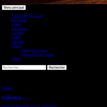
Recherche
Aller
Menu principal
au
Taichi Club 91 Leudeville /
contenu
Tai Chi & Chi Gong
Professeur
Saint-Vrain
Cours
Inscription
Contact
Salles
Agenda
Stages
Stages Chi Gong
Stages Tai Chi Chuan
Biblio
Rechercher :
Archives de catégorie : Nature
Nature
Naissance….
Vidéo
8 décembre 2014
LangFuTao