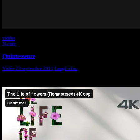
vidéos
Nature
Quintessence
Vidéo
23 septembre 2014
LangFuTao
La vie des fleurs…..