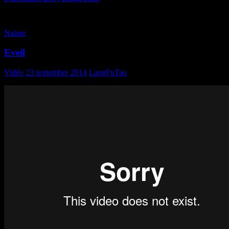
[metaslider id=583]
Nature
Eveil
Vidéo
23 septembre 2014
LangFuTao