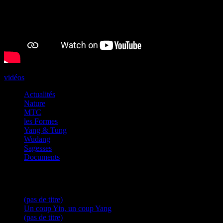
vidéos
Actualités
Nature
La Méditation en mouvement …
MTC
les Formes
Yang & Tung
Wudang
Sagesses
Documents
Articles récents
(pas de titre)
Un coup Yin, un coup Yang
(pas de titre)