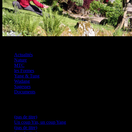
Actualités
Nature
La Méditation en mouvement …
MTC
les Formes
Yang & Tung
Wudang
Sagesses
Documents
Articles récents
(pas de titre)
Un coup Yin, un coup Yang
(pas de titre)