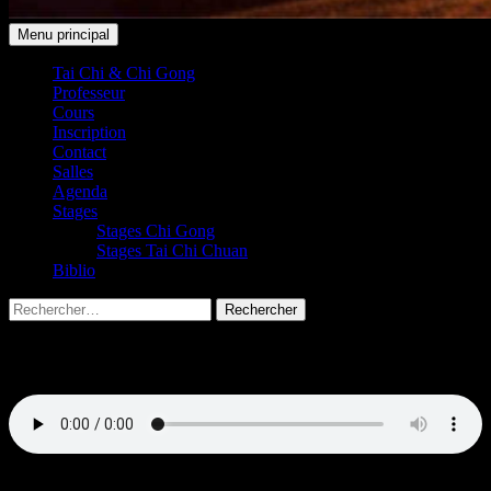
Recherche
Aller
Menu principal
au
Taichi Club 91 Leudeville /
contenu
Tai Chi & Chi Gong
Professeur
Saint-Vrain
Cours
Inscription
Contact
Salles
Agenda
Stages
Stages Chi Gong
Stages Tai Chi Chuan
Biblio
Rechercher :
Le Professeur