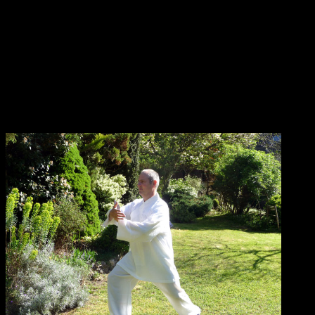
« interne » du corps, en explorant d’abord des techniques de
conscience corporelle, de relâchement et de gestion du tonus
musculaire.
Puis il découvre les arts énergétiques en 1992 par la pratique du
Tai
Chi Chuan et du Chi Gong
qui lui offrent les clés « internes » du
« corps mouvement-énergie », par la méditation en mouvement et
l’utilisation du souffle interne lors des enchaînements. Il redécouvre
alors la richesse du dialogue avec le corps, ainsi réconcilié avec sa
fonction essentielle de communication avec soi et les autres.