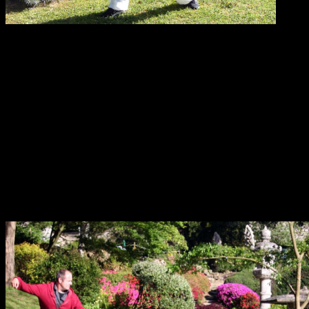
Lionel participe au développement national de la pratique du Tai Chi
Chuan et du Chi Gong en étant d’une part élu Secrétaire du Comité
Régional Ile de France _de 2000 à 2003, puis comme administrateur
jusqu’en 2006_ de la FTCCG (Fédération Tai Chi Chuan & Chi
Gong), rebaptisée aujourd’hui FFWAEC (Fédération Française de
Wushu et Arts Energétiques Martiaux Chinois), puis d’autre part en
étant salarié de cette même fédération.
C’est la synthèse de ces années de pratiques et d’expériences que
Lionel propose depuis 1999 au travers de ses cours, accessibles à
tous sans limites d’âge, chacun y puisant le meilleur en fonction de
ses possibilités et de ses besoins spécifiques du moment. Il crée avec
le soutien d’un groupe de pratiquants de l’époque le club TAI CHI
CLUB en 2004.