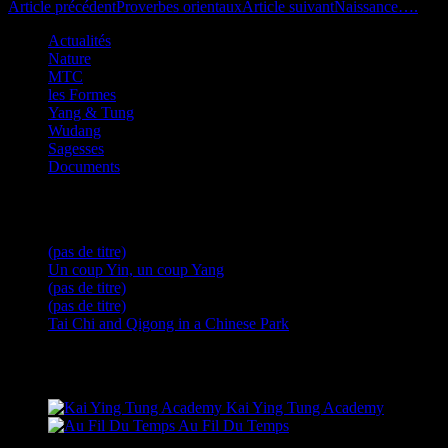
Navigation
Article précédent
Proverbes orientaux
Article suivant
Naissance….
des
Actualités
Nature
articles
La Méditation en mouvement …
MTC
les Formes
Yang & Tung
Wudang
Sagesses
Documents
Articles récents
(pas de titre)
Un coup Yin, un coup Yang
(pas de titre)
(pas de titre)
Tai Chi and Qigong in a Chinese Park
Sites amis
Kai Ying Tung Academy
Au Fil Du Temps