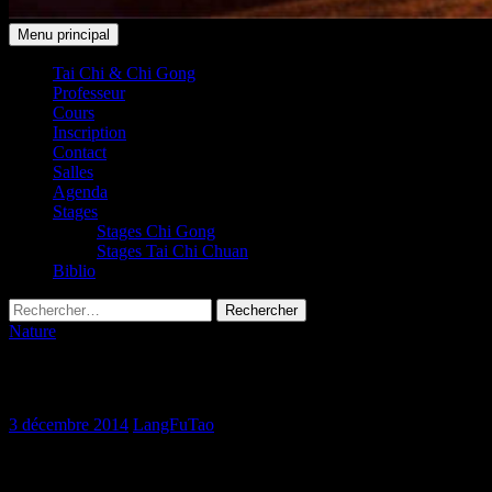
Recherche
Aller
Menu principal
au
Taichi Club 91 Leudeville /
contenu
Tai Chi & Chi Gong
Professeur
Saint-Vrain
Cours
Inscription
Contact
Salles
Agenda
Stages
Stages Chi Gong
Stages Tai Chi Chuan
Biblio
Rechercher :
Nature
Quand la nature s’exprime …
3 décembre 2014
LangFuTao
[metaslider id=583]