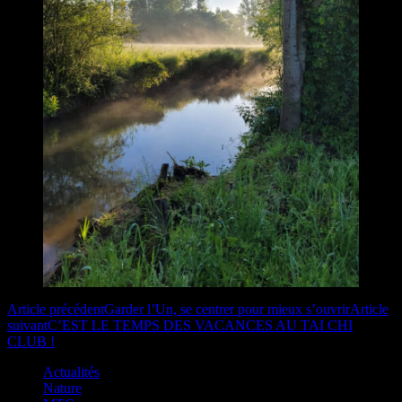
Navigation
Article précédent
Garder l’Un, se centrer pour mieux s’ouvrir
Article
suivant
C’EST LE TEMPS DES VACANCES AU TAI CHI
des
CLUB !
articles
Actualités
Nature
La Méditation en mouvement …