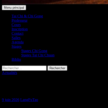
Recherche
Aller
Menu principal
au
Taichi Club 91 Leudeville /
contenu
Tai Chi & Chi Gong
Professeur
Saint-Vrain
Cours
Inscription
Contact
Salles
Agenda
Stages
Stages Chi Gong
Stages Tai Chi Chuan
Biblio
Rechercher :
Actualités
Retour sur le résidentiel 2026 au Moulin
de Montbouy
9 juin 2026
LangFuTao
Retours sur le résidentiel 2026