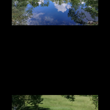
« Quatre jours de résidentiel nous ont permis une déconnexion
complète avec notre quotidien. Chaque enseignement a été une
découverte : que cela soit en Shaolin qi gong ou la forme 40 yang
du tai-chi. La bienveillance, les connaissances différentes de chacun
et l’apport fait pendant les conférences ont parfaitement contribué
à notre enrichissement. La découverte des moines tibétains a été une
très belle surprise. Reconnaissance à Alain pour le bain sonore avec
les gongs que nous avons beaucoup apprécié.
Merci à notre professeur pour toutes ces nouvelles propositions et
pour son enseignement. Merci à tous les membres du bureau pour
l’organisation. Merci à l’ensemble du groupe pour le partage
amical et chaleureux pendant cette parenthèse au Moulin du
Mousseau.
»
Brigitte et Michel