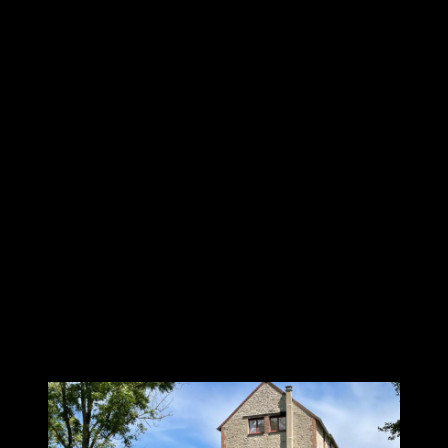
« Cette parenthèse au sein d’une campagne préservée a été une
stimulation physique, mentale et spirituelle. Il y a un avant et un
après. Pour moi, c’était une première, évidemment très heureuse
d’avoir pu participer à ce résidentiel haut en couleurs et en
émotions avec cette journée exceptionnelle à Briare et tous les
autres jours faits de partages de pratiques, d’enseignement, et de
moments très conviviaux. Je me sens chanceuse d’avoir pu
bénéficier de cet événement. Merci à tous pour votre écoute et votre
bienveillance. Merci à notre professeur qui transmet son
enseignement avec cœur et générosité. Bon retour dans votre
quotidien. »
Christelle
« C’est vraiment un bond en avant, technique, philosophique,
culturel, et une super ambiance, mémorable. Une pause-ressource
que l’on s’offre en fait. Lionel vous invite à y participer pour son
plus grand plaisir de partager et il est disponible pour toute
question ».
Témoignage anonyme