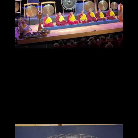
« Nous avons vécu des moments d’exception lors de cette
parenthèse enchantée du Résidentiel 2026 ; Avec cette impression,
en ce qui me concerne, de n’être plus tout à fait la même en rentrant
mais enrichie de tous ces instants inoubliables, vibrants d’une belle
énergie et vécus à l’unisson. Des moments hauts en couleurs !
Gratitude à notre professeur qui nous a permis de vivre ces
moments uniques, aux contenus variés et préparés avec soin. Merci
Lionel pour ta transmission inspirante et ton expertise. Nous avons
beaucoup de chance. Et merci à la belle équipe pour tous nos
échanges enrichissants ».
💕 Béatrice