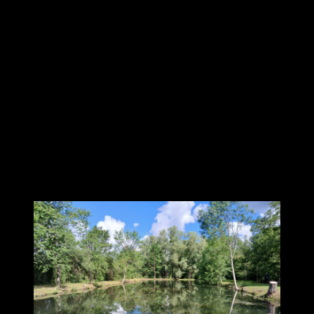
au Moulin de Montbouy
Retours sur le résidentiel 2026 au Moulin de Montbouy, organisé et
animé comme chaque année par notre Professeur Lionel Séité. Une
nouvelle fois, les participants ont largement apprécié cette
parenthèse hors du temps, dans un cadre porteur, et avec un contenu
varié et fort enrichissant comme le montre les témoignages suivants :
« Ça a été pour moi, novice, une belle découverte, tant dans les
activités qu’humainement avec chacun des participants… Encore
merci à toi et à ta petite équipe pour avoir permis ce séjour zen
🙏
☺
»
Nadine