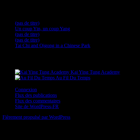
Articles récents
(pas de titre)
Un coup Yin, un coup Yang
(pas de titre)
(pas de titre)
Tai Chi and Qigong in a Chinese Park
Sites amis
Kai Ying Tung Academy
Au Fil Du Temps
Connexion
Flux des publications
Flux des commentaires
Site de WordPress-FR
Fièrement propulsé par WordPress