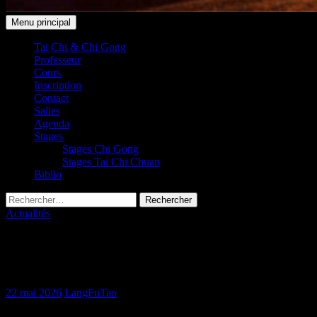
Recherche
Aller
Menu principal
au
Taichi Club 91 Leudeville /
contenu
Tai Chi & Chi Gong
Professeur
Saint-Vrain
Cours
Inscription
Contact
Salles
Agenda
Stages
Stages Chi Gong
Stages Tai Chi Chuan
Biblio
Rechercher :
Actualités
STAGES en plein air – INSCRIPTIONS,
c’est maintenant !
22 mai 2026
LangFuTao
Samedi 30 mai 2026