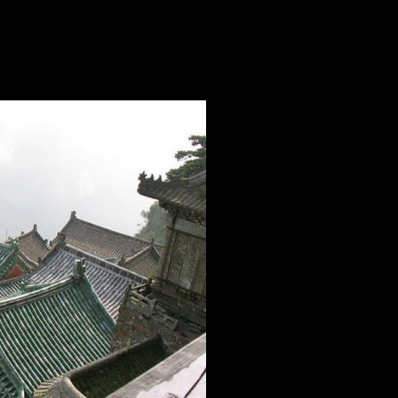
 : dans le palais Zixiao, devant la statue de Zhang Sanfeng, il y a une f
agne, il a vu une lutte entre le serpent et le moineau. De là, il est arriv
 une boxe nouvelle.