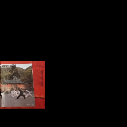
nant les maîtres Taoistes du Mont Wudang :