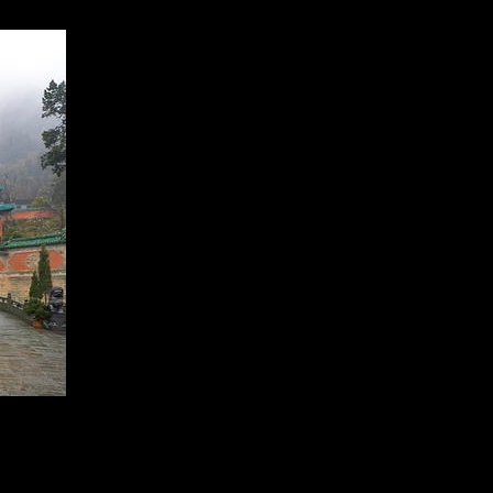
peur quand elle se disperse, et se congèle pour devenir la glace quand el