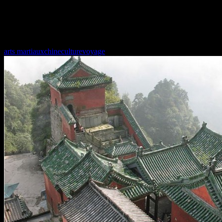
Peut-être ce récit est fantastique. Les taoïstes ont créé un autre récit
lorsque le maître Zhang Sanfeng travaillait à la perfection dans la mont
rigidité et la souplesse. A partir de là, il a commencé à penser à créer
arts martiaux
chine
culture
voyage