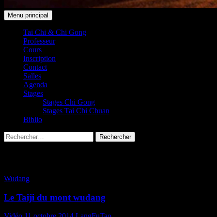
Recherche
Aller
Menu principal
au
Taichi Club 91 Leudeville / Sain
contenu
Tai Chi & Chi Gong
Professeur
Cours
Inscription
Contact
Salles
Agenda
Stages
Stages Chi Gong
Stages Tai Chi Chuan
Biblio
Rechercher :
Archives par mot-clé : arts martiaux
Wudang
Le Taiji du mont wudang
Vidéo
11 octobre 2014
LangFuTao