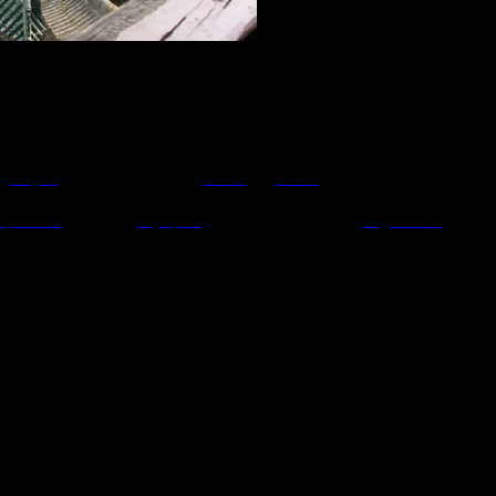
de
Shiyan
dans la province du
Hubei
, en
Chine
.
s
taoïstes
comme le
taiji quan
(Tai Chi Chuan) ou le
bagua zhang
qui se