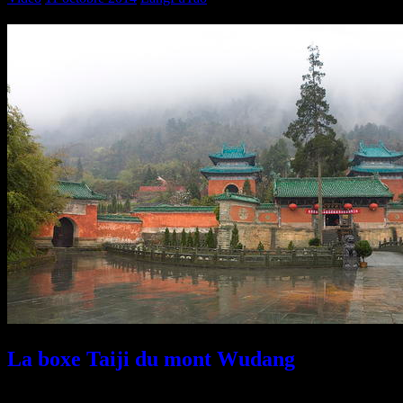
La boxe Taiji du mont Wudang
C’est un contact étroit de la boxe avec l’eau
. L’eau se résout en va