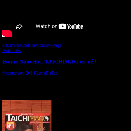
arts martiaux
chine
vidéos
voyage
Actualités
Bonne Nouvelle.. TAICHIMAG est né !
9 septembre 2014
LangFuTao
Enfin ! Depuis le temps que je cherchais un magazine dédié au Tai ji /
TaiChiMag n°01 vient de sortir sous la forme d’un trimestriel traitant 