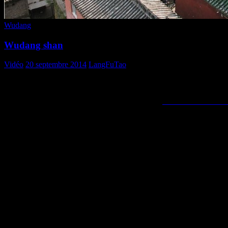
Wudang
Wudang shan
Vidéo
20 septembre 2014
LangFuTao
Les monts Wudang sont une chaîne de montagnes au sud de la ville 
Elle est considérée comme l’un des berceaux des
arts martiaux interne
Les monts Wudangs en automne….