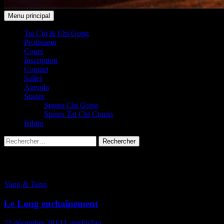
Recherche
Aller
Menu principal
au
Taichi Club 91 Leudeville /
contenu
Tai Chi & Chi Gong
Professeur
Saint-Vrain
Cours
Inscription
Contact
Salles
Agenda
Stages
Stages Chi Gong
Stages Tai Chi Chuan
Biblio
Rechercher :
Archives par mot-clé : entrainement
Yang & Tung
Le Long enchaînement
21 décembre 2014
LangFuTao