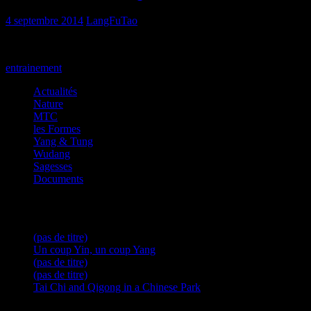
4 septembre 2014
LangFuTao
Entraînement prévu sous la houlette de Bruno !
entrainement
Actualités
Nature
La Méditation en mouvement …
MTC
les Formes
Yang & Tung
Wudang
Sagesses
Documents
Articles récents
(pas de titre)
Un coup Yin, un coup Yang
(pas de titre)
(pas de titre)
Tai Chi and Qigong in a Chinese Park