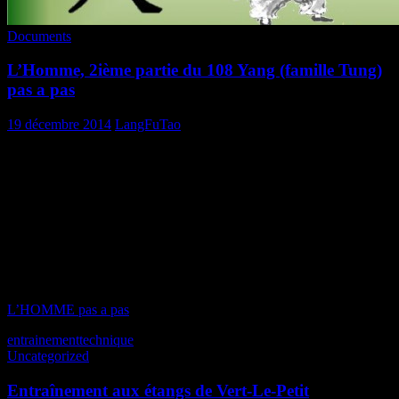
Documents
L’Homme, 2ième partie du 108 Yang (famille Tung)
pas a pas
19 décembre 2014
LangFuTao
Sur le même principe que la Terre, ci-dessous le fichier PDF de
l’
HOMME
reprenant pas à pas la démonstration de la deuxième
partie de la forme 108 Yang style Tung par Maître Kai Ying Tung
lui-même.
les noms des différents mouvements correspondent à ce que nous
enseigne Lionel
Bon « GONG » !
L’HOMME pas a pas
entrainement
technique
Uncategorized
Entraînement aux étangs de Vert-Le-Petit