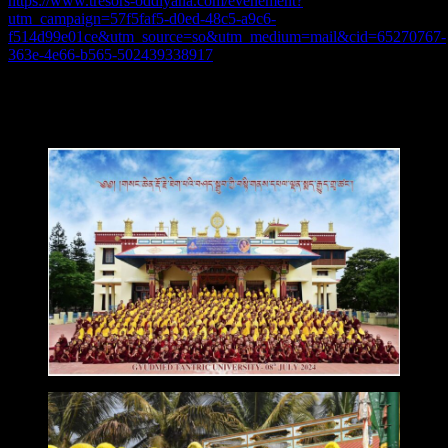
https://www.tresors-oddiyana.com/evenement?
utm_campaign=57f5faf5-d0ed-48c5-a9c6-
f514d99e01ce&utm_source=so&utm_medium=mail&cid=65270767-
363e-4e66-b565-502439338917
Bien à vous toutes et tous,
Lionel Séité