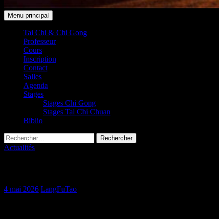
Recherche
Aller
Menu principal
au
Taichi Club 91 Leudeville /
contenu
Tai Chi & Chi Gong
Professeur
Saint-Vrain
Cours
Inscription
Contact
Salles
Agenda
Stages
Stages Chi Gong
Stages Tai Chi Chuan
Biblio
Rechercher :
Actualités
Une culture millénaire s’invite à Briare !!
4 mai 2026
LangFuTao
Une culture millénaire s’invite à Briare !! Un événement organisé
par Alain & Marie-Astrid des Trésors d’Oddiyana.